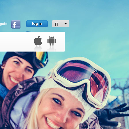
login
guici:
IT