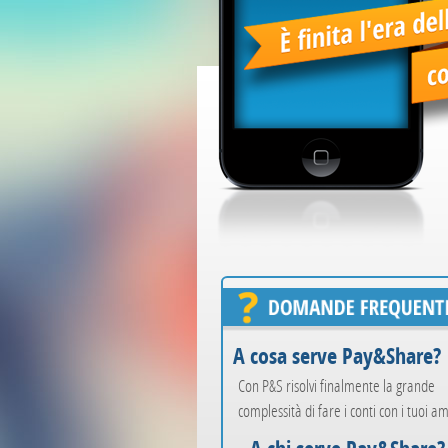
A cosa serve Pay&Share?
Con P&S risolvi finalmente la grande
complessità di fare i conti con i tuoi am