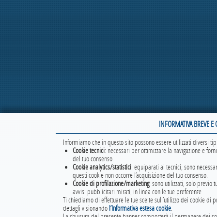
INFORMATIVA BREVE E 
Informiamo che in questo sito possono essere utilizzati diversi tip
Cookie tecnici
: necessari per ottimizzare la navigazione e forni
del tuo consenso.
Cookie analytics/statistici
: equiparati ai tecnici, sono necessar
questi cookie non occorre l’acquisizione del tuo consenso.
Cookie di profilazione/marketing
: sono utilizzati, solo previ
avvisi pubblicitari mirati, in linea con le tue preferenze.
Ti chiediamo di effettuare le tue scelte sull’utilizzo dei cookie di
dettagli visionando
l’Informativa estesa cookie
.
La chiusura del presente banner comporterà il permanere dei soli 